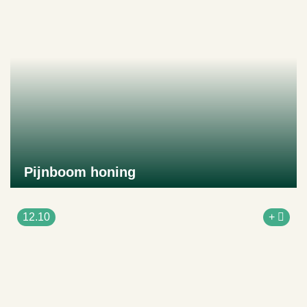
Pijnboom honing
Naar product
12.10
+