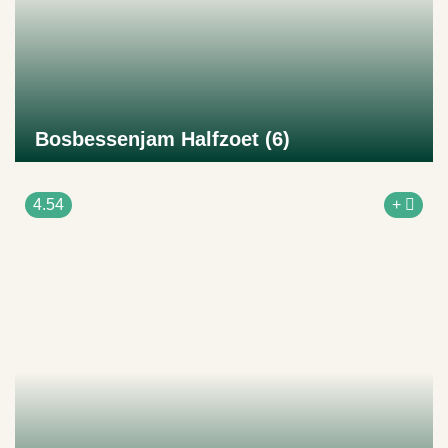
Bosbessenjam Halfzoet (6)
Naar product
4.54
+