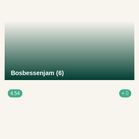
Bosbessenjam (6)
Naar product
4.54
+