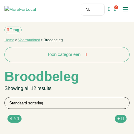
0
Terug
Home
>
Voorraadkast
>
Broodbeleg
Toon categorieën
Broodbeleg
Showing all 12 results
4.54
+