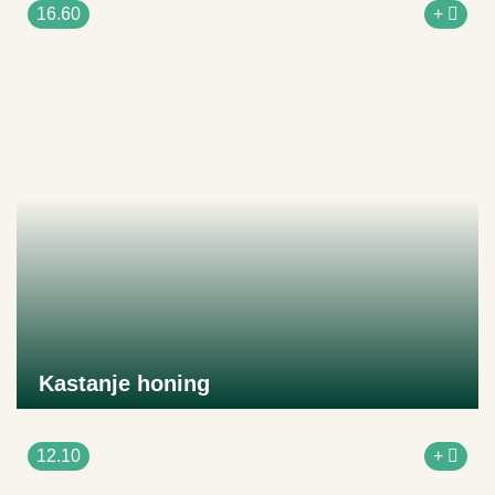
16.60
+
Kastanje honing
Naar product
12.10
+