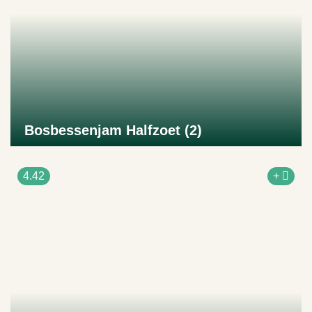
Bosbessenjam Halfzoet (2)
Naar product
4.42
+