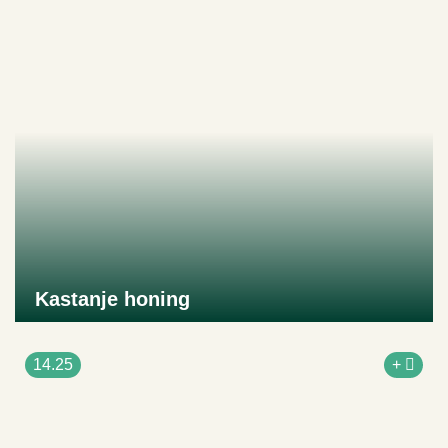
Kastanje honing
Naar product
14.25
+