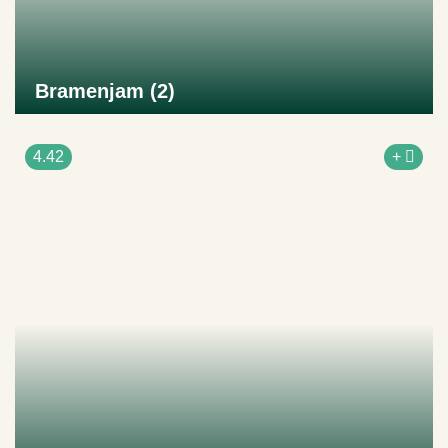
Bramenjam (2)
Naar product
4.42
+