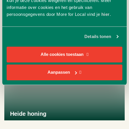
kun je deze cookies weigeren en specificeren. Meer
informatie over cookies en het gebruik van
Naar product
persoonsgegevens door More for Local vind je
hier
.
12.10
+
Details tonen
Alle cookies toestaan
Aanpassen
Heide honing
Naar product