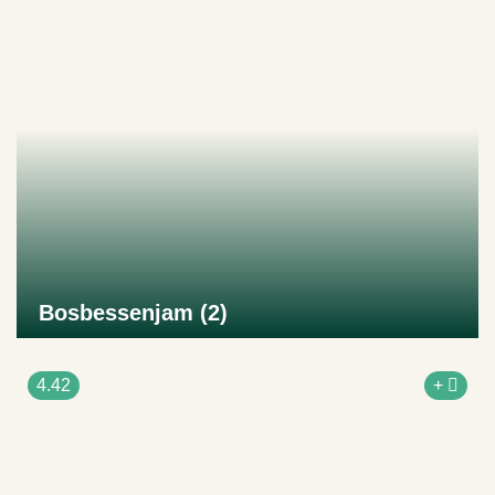
Bosbessenjam (2)
Naar product
4.42
+