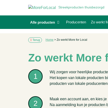
Streekproducten thuisbezorgd
Producenten
Zo werkt M
Alle producten
Home
>
Zo werkt More for Local
Terug
Zo werkt More 
Wij zorgen voor heerlijke product
1
Het kopen van lokale producten bij
producten van lokale producenten 
Maak een account aan, en kies je
2
Na aanmelding kun je producten be