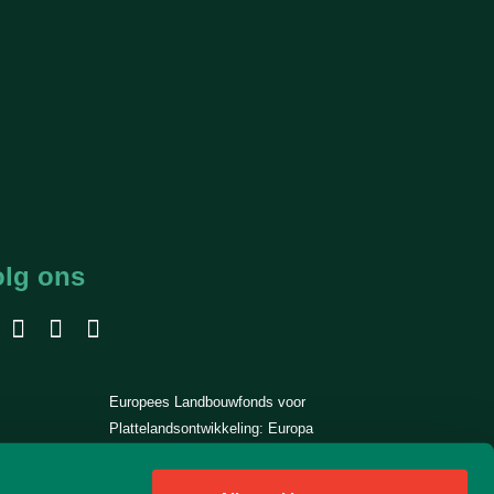
olg ons
Europees Landbouwfonds voor
Plattelandsontwikkeling: Europa
investeert in zijn platteland