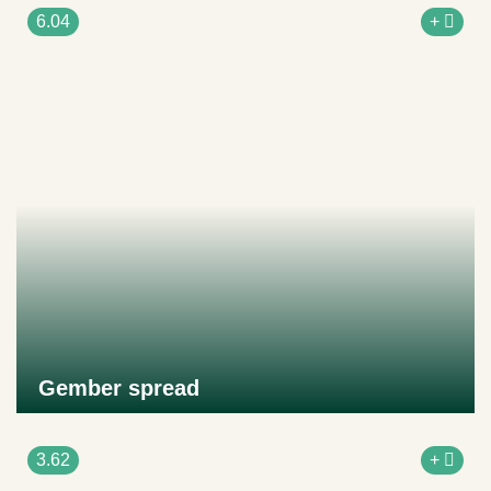
6.04
+
Gember spread
Naar product
3.62
+