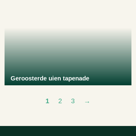
Geroosterde uien tapenade
Naar product
1
2
3
→