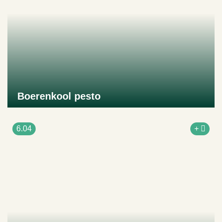
Boerenkool pesto
Naar product
6.04
+