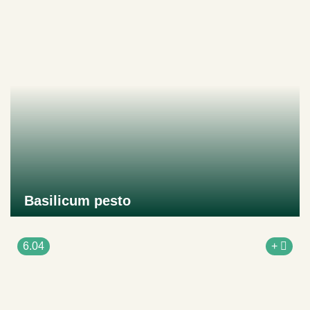
Basilicum pesto
Naar product
6.04
+