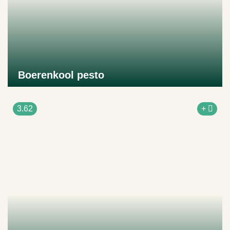
Boerenkool pesto
Naar product
3.62
+