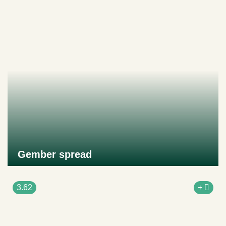
Gember spread
Naar product
3.62
+