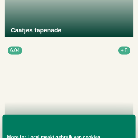
Caatjes tapenade
Naar product
6.04
+
More for Local maakt gebruik van cookies