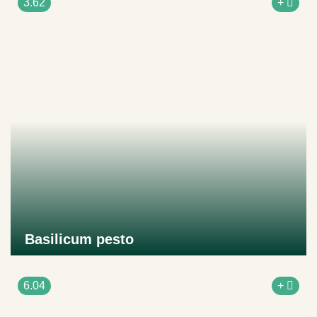
3.62
+
Basilicum pesto
Naar product
6.04
+