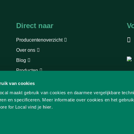
Direct naar
V
Producentenoverzicht
Over ons
Blog
Producten
Europese wetgeving
ruik van cookies
Privacybeleid
ocal maakt gebruik van cookies en daarmee vergelijkbare techn
en en specificeren. Meer informatie over cookies en het gebrui
re for Local vind je
hier
.
Doe mee | Join us