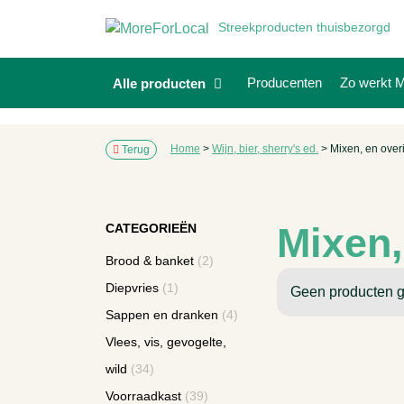
Streekproducten thuisbezorgd
Producenten
Zo werkt M
Alle producten
Home
>
Wijn, bier, sherry's ed.
>
Mixen, en over
Terug
Mixen,
CATEGORIEËN
Brood & banket
(2)
Diepvries
(1)
Geen producten g
Sappen en dranken
(4)
Vlees, vis, gevogelte,
wild
(34)
Voorraadkast
(39)