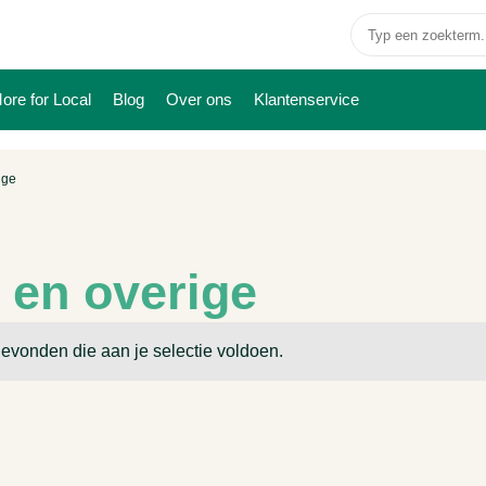
ore for Local
Blog
Over ons
Klantenservice
ige
 en overige
evonden die aan je selectie voldoen.