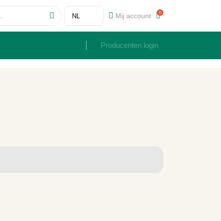
0
Mij account
Producenten login