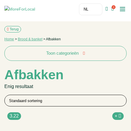
0
Terug
Home
>
Brood & banket
>
Afbakken
Toon categorieën
Afbakken
Enig resultaat
3.22
+