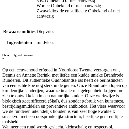
Vis: Onbekend of niet aanwezig
Wortel: Onbekend of niet aanwezig
Zwaveldioxide en sulfieten: Onbekend of niet
aanwezig
Bewaarcondities
Diepvries
Ingrediënten
rundvlees
Over Erfgoed Bossem
+
Op een eeuwenoud erfgoed in Noordoost Twente verzorgen wij,
Dennis en Annette Rerink, met liefde een kudde unieke Brandrode
Runderen. Dit authentieke Oudhollandse ras heeft de oerinstincten
van een echte koe nog sterk in de genen. Onze Brandroden lopen op
kruidenrijke landerijen, waar ze in alle rust gelegenheid krijgen om
zich te ontwikkelen in een natuurlijke kudde. Onze werkwijze is
biologisch gecertificeerd (Skal), dus zonder gebruik van kunstmest,
bestrijdingsmiddelen en preventieve antibiotica. Het vlees waarvoor
we de runderen uiteindelijk houden is van zeer hoge kwaliteit:
smaakvol met een oorspronkelijke structuur, heerlijke geur en fijne
malsheid.
Wanneer een rund wordt geslacht, kleinschalig en respectvol,