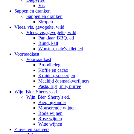
Diepvries
Vis
Sappen en dranken
Sappen en dranken
Siropen
Vlees, vis, gevogelte, wild
Vlees, vis, gevogelte, wild
Panklaar, BBQ, ed
Rund, kalf
Worsten, pate's, filet, ed
Voorraadkast
Voorraadkast
Broodbeleg
Koffie en cacao
Kruiden, specerijen
Maaltijd & smaakverfijners
Pasta, rijst, mie, purree
Wijn, Bier, Sherry's ed.
Wijn, Bier, Sherry's ed.
Bier, bijzonder
Mouserende wijnen
Rode wijnen
Rose wijnen
Witte wijnen
Zuivel en koelvers