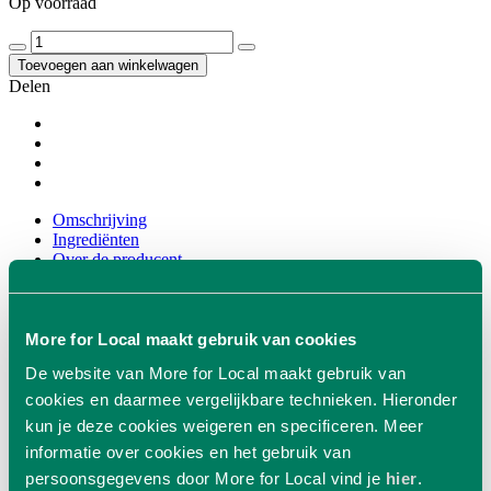
Op voorraad
Toevoegen aan winkelwagen
Delen
Omschrijving
Ingrediënten
Over de producent
Omschrijving
+
More for Local maakt gebruik van cookies
Poulet of soepvlees van het Brandrode Rund, biologisch gehouden
De website van More for Local maakt gebruik van
op Erfgoed Bossem. Gesneden van de borst en voorschouder van
cookies en daarmee vergelijkbare technieken. Hieronder
het rund. Veelzijdig te gebruiken in ‘langzame’ gerechten: onder
meer in soep, stoofschotels, ragout en bami/nasi (250 gram)
kun je deze cookies weigeren en specificeren. Meer
informatie over cookies en het gebruik van
Ingrediënten
persoonsgegevens door More for Local vind je
hier
.
+