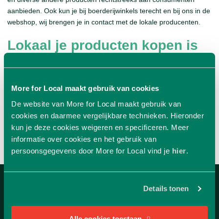
aanbieden. Ook kun je bij boerderijwinkels terecht en bij ons in de
webshop, wij brengen je in contact met de lokale producenten.
Lokaal je producten kopen is
een slimme keuze
Door lokaal je producten te kopen ben je niet alleen goed bezig
More for Local maakt gebruik van cookies
voor het milieu en de regio, het zorgt er ook voor dat je kan
De website van More for Local maakt gebruik van
genieten van de allerbeste producten.
cookies en daarmee vergelijkbare technieken. Hieronder
kun je deze cookies weigeren en specificeren. Meer
Wil je meer weten over de visie van More for Local? Bezoek snel
informatie over cookies en het gebruik van
onze
visie pagina
en ontdek onze visie.
persoonsgegevens door More for Local vind je
hier
.
Details tonen
Alle cookies toestaan