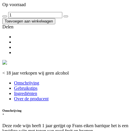
Op voorraad
Toevoegen aan winkelwagen
Delen
< 18 jaar verkopen wij geen alcohol
Omschrijving
Gebruikstips
Ingrediënten
Over de producent
Omschrijving
+
Deze rode wijn heeft 1 jaar gerijpt op Frans eiken barrique het is een
kruidige wijn met tonen van rood fruit en bramen