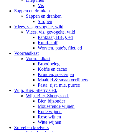
Diepvries
Vis
Sappen en dranken
Sappen en dranken
Siropen
Vlees, vis, gevogelte, wild
Vlees, vis, gevogelte, wild
Panklaar, BBQ, ed
Rund, kalf
Worsten, pate's, filet, ed
Voorraadkast
Voorraadkast
Broodbeleg
Koffie en cacao
Kruiden, specerijen
Maaltijd & smaakverfijners
Pasta, rijst, mie, purree
Wijn, Bier, Sherry's ed.
Wijn, Bier, Sherry's ed.
Bier, bijzonder
Mouserende wijnen
Rode wijnen
Rose wijnen
Witte wijnen
Zuivel en koelvers