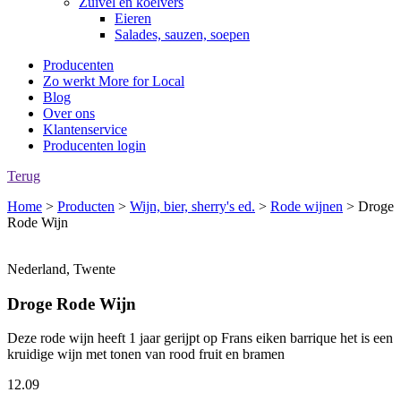
Zuivel en koelvers
Eieren
Salades, sauzen, soepen
Producenten
Zo werkt More for Local
Blog
Over ons
Klantenservice
Producenten login
Terug
Home
>
Producten
>
Wijn, bier, sherry's ed.
>
Rode wijnen
>
Droge
Rode Wijn
Nederland, Twente
Droge Rode Wijn
Deze rode wijn heeft 1 jaar gerijpt op Frans eiken barrique het is een
kruidige wijn met tonen van rood fruit en bramen
12.09