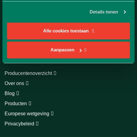
Klantenservice
Details tonen
More for local
E: info@moreforlocal.eu
Alle cookies toestaan
Naar klantenservice
Aanpassen
Direct naar
Producentenoverzicht
Over ons
Blog
Producten
Europese wetgeving
Privacybeleid